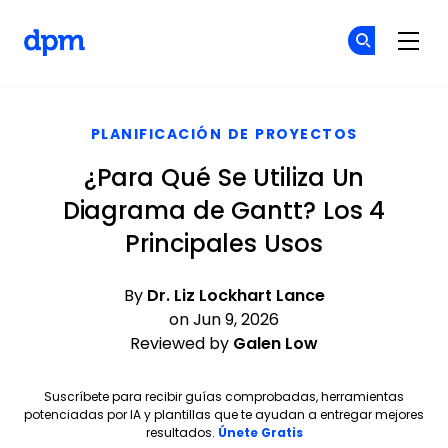
The Digital Project Manager
Ún
Ún
Skip to main content
PLANIFICACIÓN DE PROYECTOS
¿Para Qué Se Utiliza Un
Diagrama de Gantt? Los 4
Principales Usos
By
Dr. Liz Lockhart Lance
on Jun 9, 2026
Reviewed by
Galen Low
Suscríbete para recibir guías comprobadas, herramientas
potenciadas por IA y plantillas que te ayudan a entregar mejores
Opens new window
resultados.
Únete Gratis