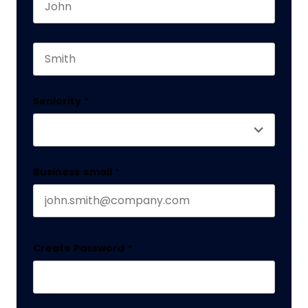
First name
Este campo es un campo de validación y debe q
Last name
Seniority
*
Business email
*
Create Password
*