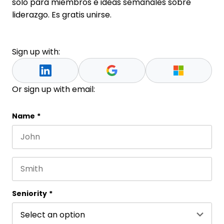
solo para miembros e ideas semanales sobre
liderazgo. Es gratis unirse.
Sign up with:
Or sign up with email:
Facebook
Name
*
First name
Este campo es un campo de validación y debe que
Last name
Seniority
*