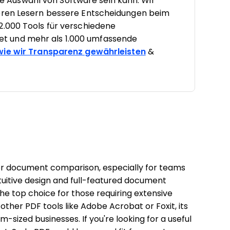
tige Auswahl von Software sein kann. Wir
seren Lesern bessere Entscheidungen beim
2.000 Tools für verschiedene
t und mehr als 1.000 umfassende
 wie wir Transparenz gewährleisten
&
 for document comparison, especially for teams
 intuitive design and full-featured document
the top choice for those requiring extensive
her PDF tools like Adobe Acrobat or Foxit, its
um-sized businesses. If you're looking for a useful