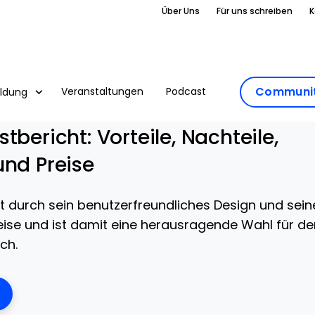
Über Uns
Für uns schreiben
K
Communit
Veranstaltungen
Podcast
ildung
tbericht: Vorteile, Nachteile,
und Preise
 durch sein benutzerfreundliches Design und sein
eise und ist damit eine herausragende Wahl für de
ch.
ens New Window