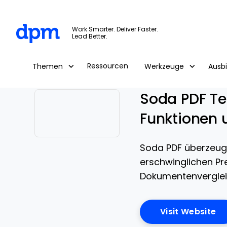
The Digital Project Manager
Work Smarter. Deliver Faster.
Lead Better.
Skip to main content
Ressourcen
Themen
Werkzeuge
Ausb
Soda PDF Tes
Funktionen 
Opens new window
Soda PDF überzeugt
erschwinglichen Pr
Dokumentenverglei
Op
Visit Website