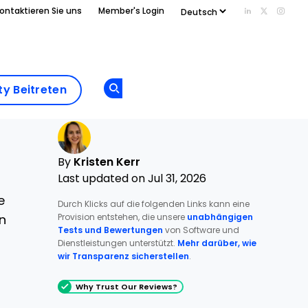
ontaktieren Sie uns
Member's Login
Add us on Li
Follow us
Follo
Add as
a
Community
preferred
y Beitreten
Opens new window
Beitreten
source
on
Google
By
Kristen Kerr
Last updated on Jul 31, 2026
e
Durch Klicks auf die folgenden Links kann eine
Provision entstehen, die unsere
unabhängigen
n
Tests und Bewertungen
von Software und
Dienstleistungen unterstützt.
Mehr darüber, wie
wir Transparenz sicherstellen
.
Why Trust Our Reviews?