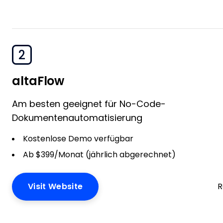
2
altaFlow
Am besten geeignet für No-Code-
Dokumentenautomatisierung
Kostenlose Demo verfügbar
Ab $399/Monat (jährlich abgerechnet)
Visit Website
R