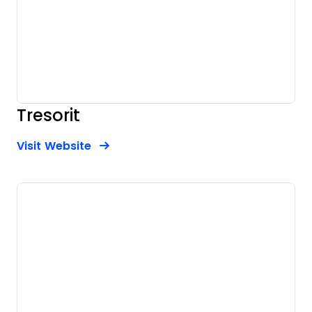
Tresorit
Opens new window
Opens New Window
Visit Website