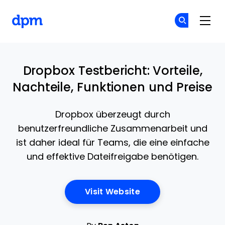
The Digital Project Manager
Co
Co
Skip to main content
Dropbox Testbericht: Vorteile,
Nachteile, Funktionen und Preise
Dropbox überzeugt durch
benutzerfreundliche Zusammenarbeit und
ist daher ideal für Teams, die eine einfache
und effektive Dateifreigabe benötigen.
Opens New Window
Visit Website