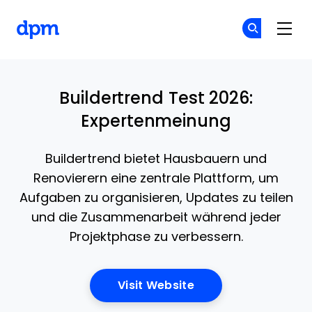
The Digital Project Manager
Co
Co
Skip to main content
Buildertrend Test 2026:
Expertenmeinung
Buildertrend bietet Hausbauern und
Renovierern eine zentrale Plattform, um
Aufgaben zu organisieren, Updates zu teilen
und die Zusammenarbeit während jeder
Projektphase zu verbessern.
Opens New Window
Visit Website