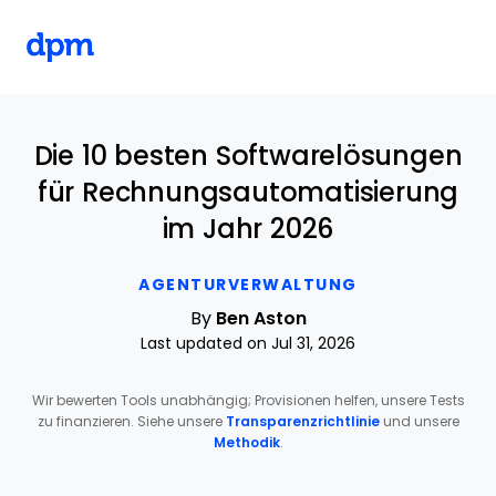
The Digital Project Manager
Skip to main content
Die 10 besten Softwarelösungen
für Rechnungsautomatisierung
im Jahr 2026
AGENTURVERWALTUNG
By
Ben Aston
Last updated on Jul 31, 2026
Wir bewerten Tools unabhängig; Provisionen helfen, unsere Tests
zu finanzieren. Siehe unsere
Transparenzrichtlinie
und unsere
Methodik
.