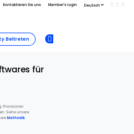
Kontaktieren Sie uns
Member's Login
Add us on
Follow 
Follo
Add as
a
Community
preferred
y Beitreten
Opens new window
Beitreten
source
on
Google
twares für
; Provisionen
ren. Siehe unsere
ere
Methodik
.