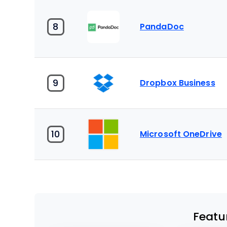
8
PandaDoc
9
Dropbox Business
10
Microsoft OneDrive
Featu