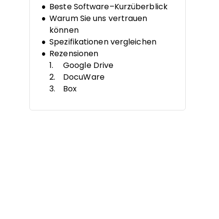
Beste Software–Kurzüberblick
Warum Sie uns vertrauen
können
Spezifikationen vergleichen
Rezensionen
Google Drive
DocuWare
Box
M-Files
LogicalDOC
Zoho WorkDrive
Folderit
PandaDoc
Dropbox Business
Microsoft OneDrive
Weitere
Dokumentenmanagement-
Softwares für kleine
Unternehmen