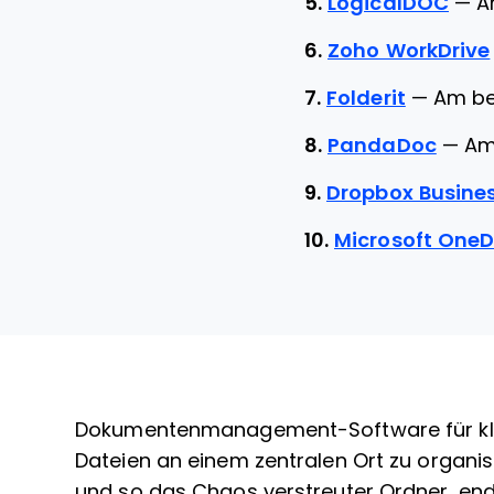
5.
LogicalDOC
—
A
6.
Zoho WorkDrive
7.
Folderit
—
Am be
8.
PandaDoc
—
Am
9.
Dropbox Busine
10.
Microsoft OneD
Dokumentenmanagement-Software für klei
Dateien an einem zentralen Ort zu organis
und so das Chaos verstreuter Ordner, end