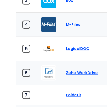
3
Box
4
M-Files
5
LogicalDOC
6
Zoho WorkDrive
7
Folderit