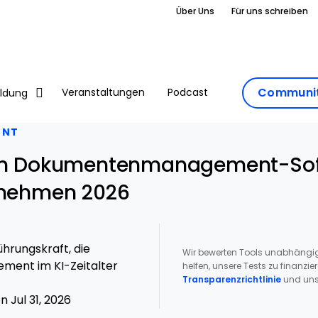
Über Uns
Für uns schreiben
Communit
Veranstaltungen
Podcast
ildung
ENT
ten Dokumentenmanagement-Sof
rnehmen 2026
hrungskraft, die
Wir bewerten Tools unabhängig
ment im KI-Zeitalter
helfen, unsere Tests zu finanzie
Transparenzrichtlinie
und uns
 Jul 31, 2026