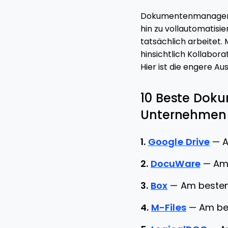
Dokumentenmanagemen
hin zu vollautomatisi
tatsächlich arbeitet.
hinsichtlich Kollabor
Hier ist die engere Au
10 Beste Dok
Unternehmen –
1.
Google Drive
—
A
2.
DocuWare
—
Am
3.
Box
—
Am besten
4.
M-Files
—
Am be