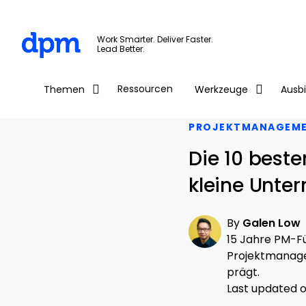
The Digital Project Manager
Work Smarter. Deliver Faster.
Lead Better.
Skip to main content
Ressourcen
Themen
Werkzeuge
Ausb
PROJEKTMANAGEM
Die 10 bes
kleine Unte
By
Galen Low
15 Jahre PM-Fü
Projektmanage
prägt.
Last updated on