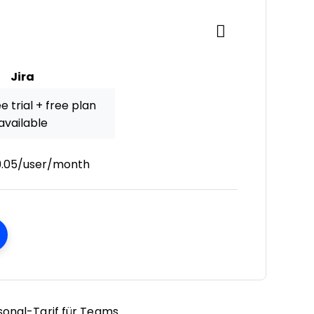
Jira
e trial + free plan
available
9.05/user/month
ens New Window
rsonal-Tarif für Teams