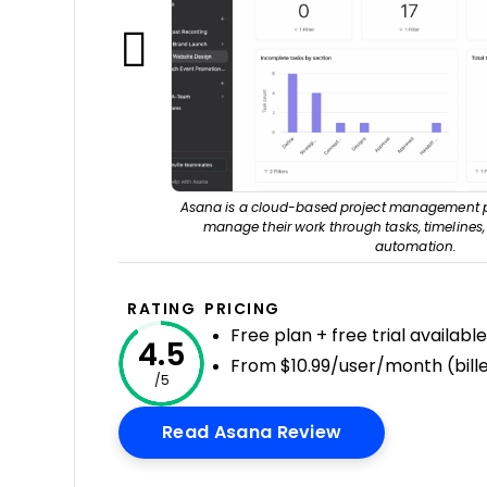
Asana is a cloud-based project management p
manage their work through tasks, timelines
automation.
RATING
PRICING
Free plan + free trial available
4.5
From $10.99/user/month (bill
/5
Opens New Wi
Read Asana Review