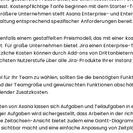
asst. Kostenpflichtige Tarife beginnen mit dem Starter-T
größere Unternehmen stellt Asana Enterprise- und Enter
staltung entsprechend spezifischer Anforderungen bereit
enfalls einem gestaffelten Preismodell, das mit einer ko
et. Für große Unternehmen bietet Jira einen Enterprise-Ta
ätzliche Kosten können durch Add-ons von Drittanbietern
sten Nutzerstufe über alle Jira-Produkte Ihrer Instanz 
für Ihr Team zu wählen, sollten Sie die benötigten Funk
 der Teamgröße und gewünschten Funktionen abschätze
lender Zusatzkosten.
en von Asana lassen sich Aufgaben und Teilaufgaben in 
er Aufgaben wird sichergestellt, dass Arbeiten in der ri
 Die Zeitachsen-Ansicht bietet zudem eine Gantt-Diagramm
sichtbar macht und eine einfache Anpassung von Zeitplä