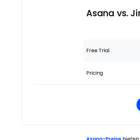
Asana vs. J
Free Trial
Pricing
Asana-Preise
bieten 