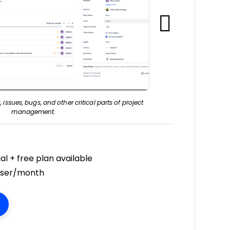
, issues, bugs, and other critical parts of project
design, templates, and mobile apps make task
management easy.
management.
al + free plan available
user/month
ens New Window