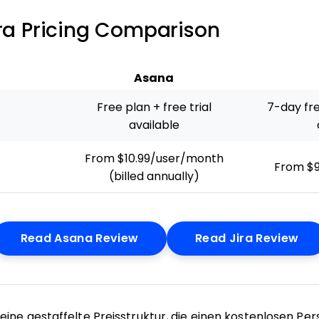
ira Pricing Comparison
Asana
Free plan + free trial
7-day fre
available
From $10.99/user/month
From $
(billed annually)
Opens New Window
Op
Read Asana Review
Read Jira Review
eine gestaffelte Preisstruktur, die einen kostenlosen Pe