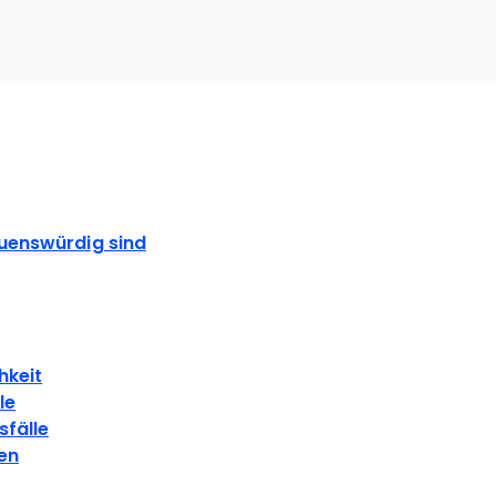
S
uenswürdig sind
hkeit
le
fälle
zen