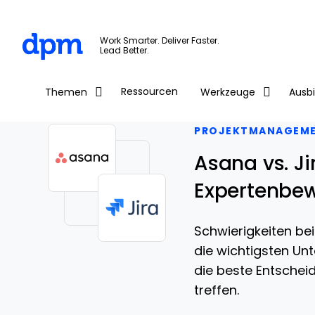
The Digital Project Manager
Work Smarter. Deliver Faster.
Lead Better.
Skip to main content
Ressourcen
Themen
Werkzeuge
Ausb
PROJEKTMANAGEM
Asana vs. Ji
Expertenbew
Schwierigkeiten be
die wichtigsten Unt
die beste Entscheid
treffen.