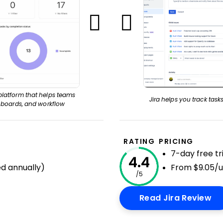
latform that helps teams
Jira helps you track tasks
Asana’s intuitive 
, boards, and workflow
RATING
PRICING
7-day free tri
4.4
ed annually)
From $9.05/
/5
ndow
Op
Read Jira Review