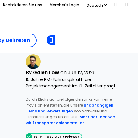
Kontaktieren Sie uns
Member's Login
Add us on
Follow 
Follo
Add as
a
Community
preferred
y Beitreten
Opens new window
Beitreten
source
on
Google
By
Galen Low
on Jun 12, 2026
15 Jahre PM-Führungskraft, die
Projektmanagement im KI-Zeitalter prägt.
Durch Klicks auf die folgenden Links kann eine
Provision entstehen, die unsere
unabhängigen
Tests und Bewertungen
von Software und
Dienstleistungen unterstützt.
Mehr darüber, wie
wir Transparenz sicherstellen
.
Why Trust Our Reviews?