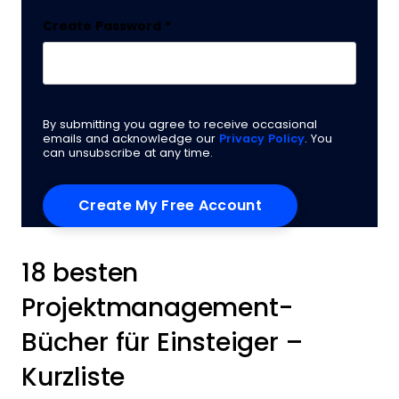
Create Password
*
By submitting you agree to receive occasional
emails and acknowledge our
Privacy Policy
. You
can unsubscribe at any time.
18 besten
Projektmanagement-
Bücher für Einsteiger –
Kurzliste