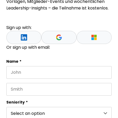
Vorlagen, Mitglieder-Events und wöchentlichen
Leadership-Insights – die Teilnahme ist kostenlos.
Sign up with:
Or sign up with email:
Facebook
Name
*
First name
This field is for validation purposes and should be 
Last name
Seniority
*