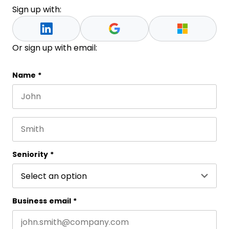
Sign up with:
Or sign up with email:
Facebook
Name
*
First name
This field is for validation purposes and should be 
Last name
Seniority
*
Business email
*