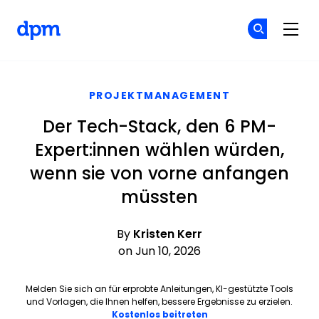
The Digital Project Manager
Co
Co
Skip to main content
PROJEKTMANAGEMENT
Der Tech-Stack, den 6 PM-
Expert:innen wählen würden,
wenn sie von vorne anfangen
müssten
By
Kristen Kerr
on Jun 10, 2026
Melden Sie sich an für erprobte Anleitungen, KI-gestützte Tools
und Vorlagen, die Ihnen helfen, bessere Ergebnisse zu erzielen.
Opens new window
Kostenlos beitreten