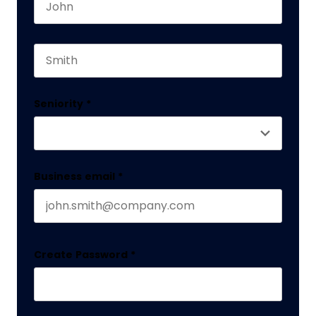
First name
This field is for validation purposes and should 
Last name
Seniority
*
Business email
*
Create Password
*