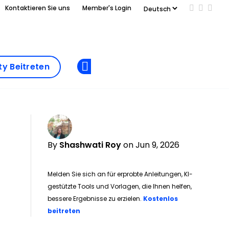
Kontaktieren Sie uns
Member's Login
Add us on
Follow 
Follo
Add as
a
Community
preferred
y Beitreten
Opens new window
Beitreten
source
on
Google
By
Shashwati Roy
on Jun 9, 2026
Melden Sie sich an für erprobte Anleitungen, KI-
gestützte Tools und Vorlagen, die Ihnen helfen,
bessere Ergebnisse zu erzielen.
Kostenlos
Opens new window
beitreten