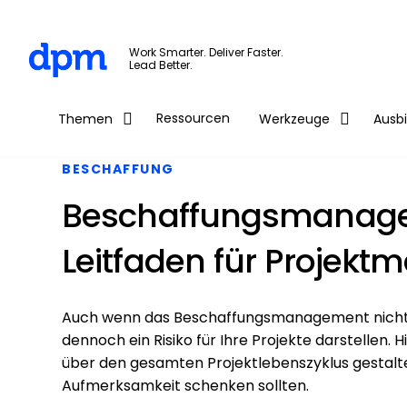
The Digital Project Manager
Work Smarter. Deliver Faster.
Lead Better.
Skip to main content
Ressourcen
Themen
Werkzeuge
Ausb
BESCHAFFUNG
Beschaffungsmanagem
Leitfaden für Projekt
Auch wenn das Beschaffungsmanagement nicht 
dennoch ein Risiko für Ihre Projekte darstellen. 
über den gesamten Projektlebenszyklus gesta
Aufmerksamkeit schenken sollten.