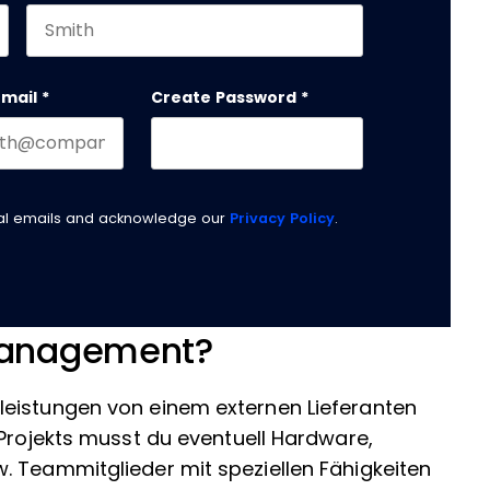
Last name
email
*
Create Password
*
nal emails and acknowledge our
Privacy Policy
.
management?
leistungen von einem externen Lieferanten
 Projekts musst du eventuell Hardware,
. Teammitglieder mit speziellen Fähigkeiten