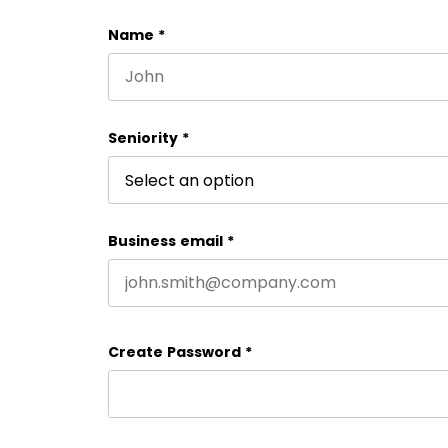
Name
*
First name
Seniority
*
Business email
*
Create Password
*