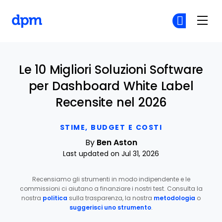
The Digital Project Manager
Un
Un
Skip to main content
Le 10 Migliori Soluzioni Software
per Dashboard White Label
Recensite nel 2026
STIME, BUDGET E COSTI
By
Ben Aston
Last updated on Jul 31, 2026
Recensiamo gli strumenti in modo indipendente e le
commissioni ci aiutano a finanziare i nostri test. Consulta la
nostra
politica
sulla trasparenza, la nostra
metodologia
o
suggerisci uno strumento
.