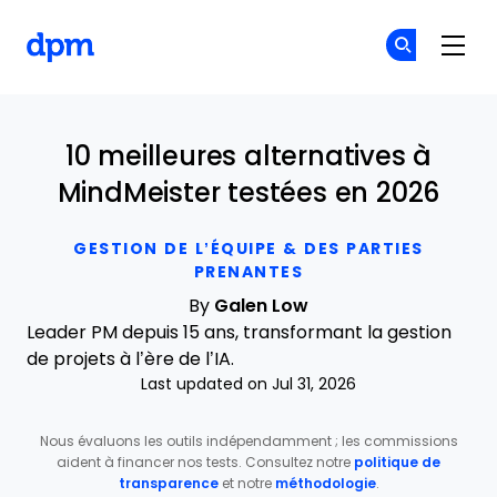
The Digital Project Manager
Re
Re
Skip to main content
10 meilleures alternatives à
MindMeister testées en 2026
GESTION DE L’ÉQUIPE & DES PARTIES
PRENANTES
By
Galen Low
Leader PM depuis 15 ans, transformant la gestion
de projets à l’ère de l’IA.
Last updated on Jul 31, 2026
Nous évaluons les outils indépendamment ; les commissions
aident à financer nos tests. Consultez notre
politique de
transparence
et notre
méthodologie
.