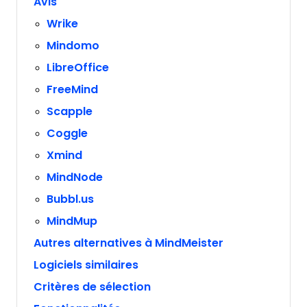
Avis
Wrike
Mindomo
LibreOffice
FreeMind
Scapple
Coggle
Xmind
MindNode
Bubbl.us
MindMup
Autres alternatives à MindMeister
Logiciels similaires
Critères de sélection