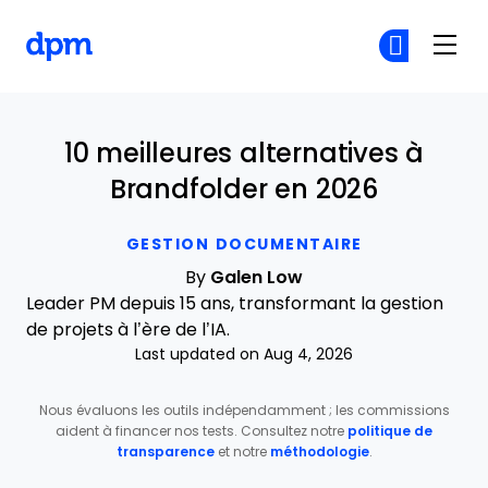
The Digital Project Manager
Re
Re
Skip to main content
10 meilleures alternatives à
Brandfolder en 2026
GESTION DOCUMENTAIRE
By
Galen Low
Leader PM depuis 15 ans, transformant la gestion
de projets à l’ère de l’IA.
Last updated on Aug 4, 2026
Nous évaluons les outils indépendamment ; les commissions
aident à financer nos tests. Consultez notre
politique de
transparence
et notre
méthodologie
.