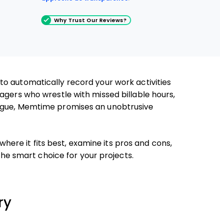
Why Trust Our Reviews?
to automatically record your work activities
agers who wrestle with missed billable hours,
tigue, Memtime promises an unobtrusive
 where it fits best, examine its pros and cons,
 the smart choice for your projects.
ry