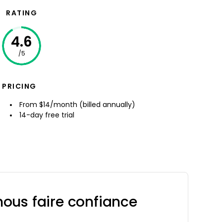
RATING
4.6
/5
PRICING
From $14/month (billed annually)
14-day free trial
ous faire confiance