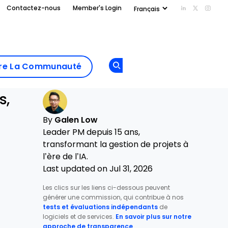
Contactez-nous
Member's Login
Add us on Li
Follow us
Follo
Add as
a
Rejoindre La
preferred
dre La Communauté
Opens new window
Communau
source
on
Google
s,
By
Galen Low
Leader PM depuis 15 ans,
transformant la gestion de projets à
l’ère de l’IA.
Last updated on Jul 31, 2026
Les clics sur les liens ci-dessous peuvent
générer une commission, qui contribue à nos
tests et évaluations indépendants
de
logiciels et de services.
En savoir plus sur notre
approche de transparence
.