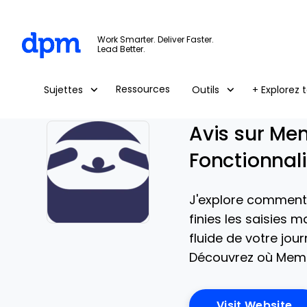
The Digital Project Manager
Work Smarter. Deliver Faster.
Lead Better.
Skip to main content
Ressources
Sujettes
Outils
+ Explorez t
Avis sur Me
Fonctionnali
J'explore comment 
finies les saisies m
Opens new window
fluide de votre jour
Découvrez où Memti
Op
Visit Website