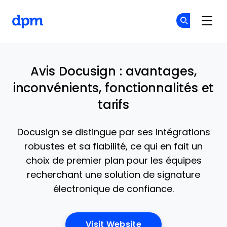
The Digital Project Manager
Re
Re
Skip to main content
Avis Docusign : avantages,
inconvénients, fonctionnalités et
tarifs
Docusign se distingue par ses intégrations
robustes et sa fiabilité, ce qui en fait un
choix de premier plan pour les équipes
recherchant une solution de signature
électronique de confiance.
Opens New Window
Visit Website