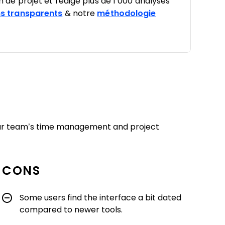
on de projet et rédigé plus de 1 000 analyses
s transparents
& notre
méthodologie
your team’s time management and project
CONS
Some users find the interface a bit dated
compared to newer tools.