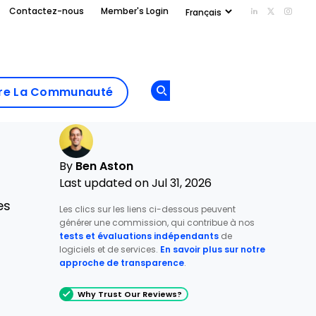
Contactez-nous
Member's Login
Add us on Li
Follow us
Follo
Add as
a
Rejoindre La
preferred
dre La Communauté
Opens new window
Communau
source
on
Google
By
Ben Aston
Last updated on Jul 31, 2026
es
Les clics sur les liens ci-dessous peuvent
générer une commission, qui contribue à nos
tests et évaluations indépendants
de
logiciels et de services.
En savoir plus sur notre
approche de transparence
.
Why Trust Our Reviews?