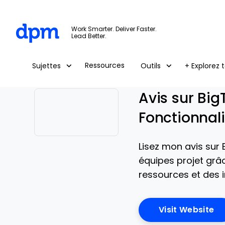
The Digital Project Manager
Work Smarter. Deliver Faster.
Lead Better.
Skip to main content
Ressources
Sujettes
Outils
+ Explorez t
Avis sur Big
Fonctionnali
Opens new window
Lisez mon avis sur
équipes projet grâc
ressources et des i
Op
Visit Website