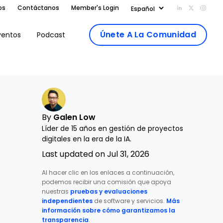
os
Contáctanos
Member's Login
Add us on Li
Follow us
Follo
Únete A La Comunidad
ventos
Podcast
By
Galen Low
Líder de 15 años en gestión de proyectos
digitales en la era de la IA.
Last updated on Jul 31, 2026
Al hacer clic en los enlaces a continuación,
podemos recibir una comisión que apoya
nuestras
pruebas y evaluaciones
independientes
de software y servicios.
Más
información sobre cómo garantizamos la
transparencia
.