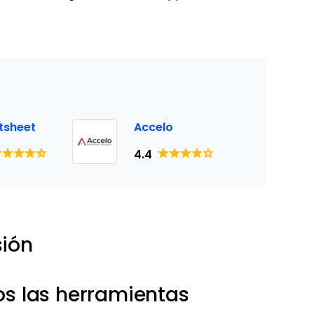
tsheet
Accelo
4.4
sión
 las herramientas