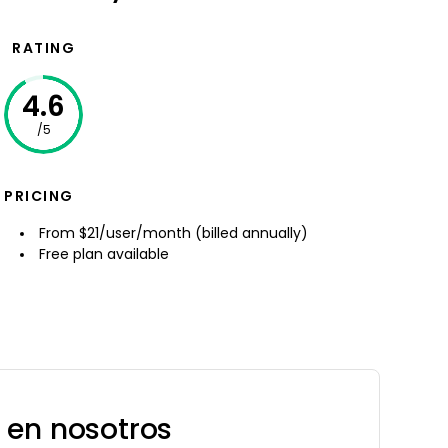
RATING
4.6
/5
PRICING
From $21/user/month (billed annually)
Free plan available
 en nosotros