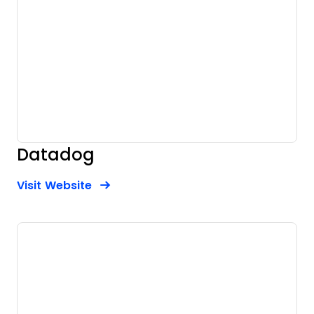
Datadog
Opens new window
Opens New Window
Visit Website