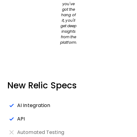
you've
got the
hang of
it, you'll
get deep
insights
from the
platform.
New Relic Specs
AI Integration
API
Automated Testing