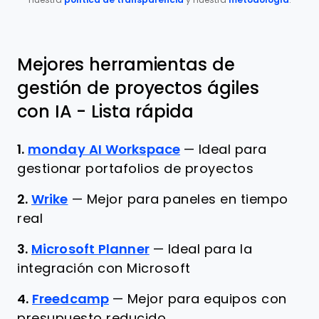
nuestra
política de transparencia
y nuestra
metodología
.
Mejores herramientas de
gestión de proyectos ágiles
con IA - Lista rápida
1.
monday AI Workspace
—
Ideal para
gestionar portafolios de proyectos
2.
Wrike
—
Mejor para paneles en tiempo
real
3.
Microsoft Planner
—
Ideal para la
integración con Microsoft
4.
Freedcamp
—
Mejor para equipos con
presupuesto reducido