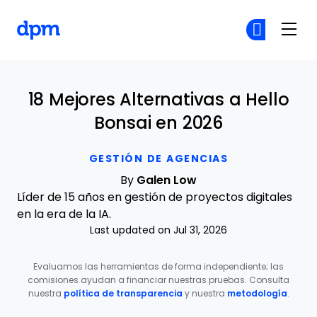
The Digital Project Manager
Ún
Ún
Skip to main content
18 Mejores Alternativas a Hello
Bonsai en 2026
GESTIÓN DE AGENCIAS
By
Galen Low
Líder de 15 años en gestión de proyectos digitales
en la era de la IA.
Last updated on Jul 31, 2026
Evaluamos las herramientas de forma independiente; las
comisiones ayudan a financiar nuestras pruebas. Consulta
nuestra
política de transparencia
y nuestra
metodología
.