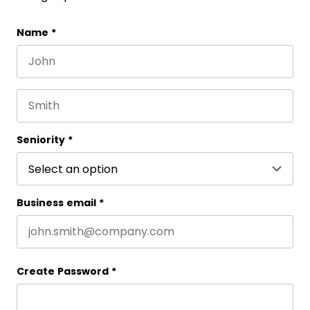
Company
Name
*
First name
Este campo es un campo de validación y debe que
Last name
Seniority
*
Business email
*
Create Password
*