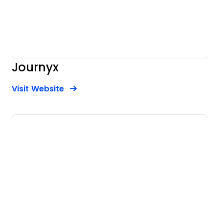
Journyx
Opens new window
Opens New Window
Visit Website