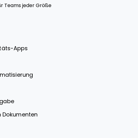
ür Teams jeder Größe
vitäts-Apps
matisierung
igabe
on Dokumenten