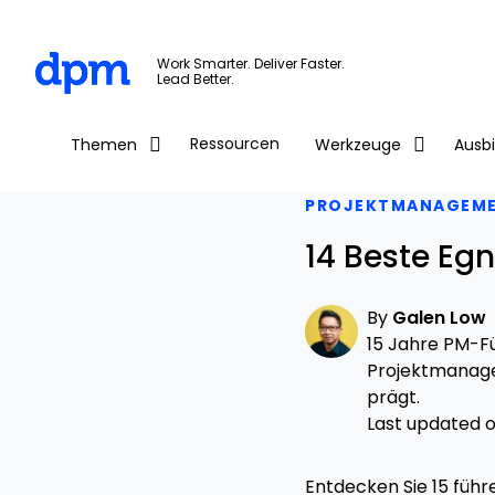
The Digital Project Manager
Work Smarter. Deliver Faster.
Lead Better.
Skip to main content
Ressourcen
Themen
Werkzeuge
Ausb
PROJEKTMANAGEM
14 Beste Egn
By
Galen Low
15 Jahre PM-Fü
Projektmanage
prägt.
Last updated on
Entdecken Sie 15 führe