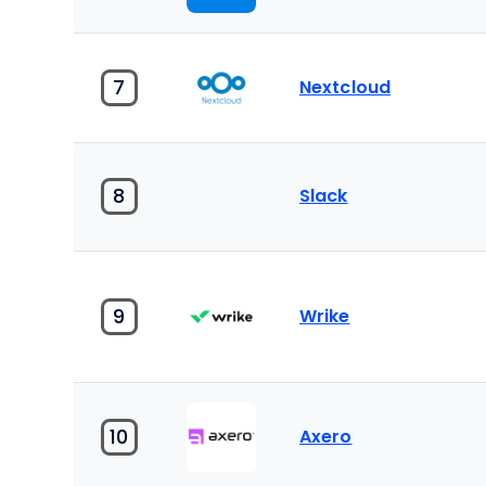
7
Nextcloud
8
Slack
9
Wrike
10
Axero