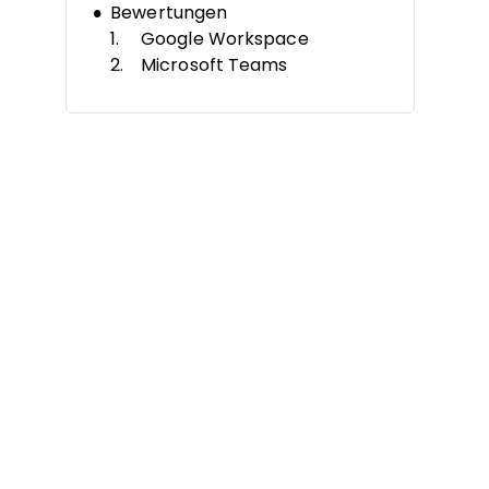
Bewertungen
Google Workspace
Microsoft Teams
Box
FileCloud
RingCentral
Dropbox Paper
Nextcloud
Slack
Wrike
Axero
Weitere Egnyte-Alternativen
Verwandte Bewertungen
Auswahlkriterien
Warum nach einer Egnyte
Alternative suchen?
Funktionen