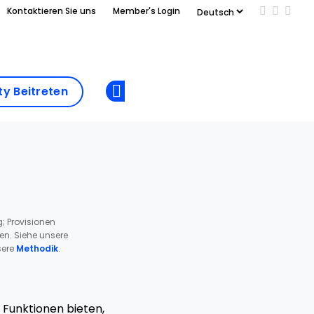
Kontaktieren Sie uns
Member's Login
Add us on
Follow 
Follo
Add as
a
Community
preferred
y Beitreten
Opens new window
Beitreten
source
on
Google
; Provisionen
ren. Siehe unsere
ere
Methodik
.
e Funktionen bieten,