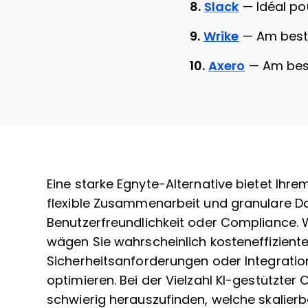
8.
Slack
—
Idéal p
9.
Wrike
—
Am best
10.
Axero
—
Am bes
Eine starke Egnyte-Alternative bietet Ihre
flexible Zusammenarbeit und granulare Da
Benutzerfreundlichkeit oder Compliance. 
wägen Sie wahrscheinlich kosteneffiziente
Sicherheitsanforderungen oder Integratio
optimieren. Bei der Vielzahl KI-gestützte
schwierig herauszufinden, welche skalierb