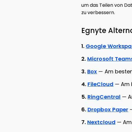
um das Teilen von D
zu verbessern.
Egnyte Alterna
1.
Google Workspa
2.
Microsoft Team
3.
Box
—
Am besten
4.
FileCloud
—
Am 
5.
RingCentral
—
A
6.
Dropbox Paper
7.
Nextcloud
—
Am 