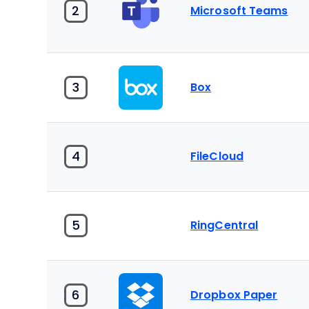
2
Microsoft Teams
3
Box
4
FileCloud
5
RingCentral
6
Dropbox Paper