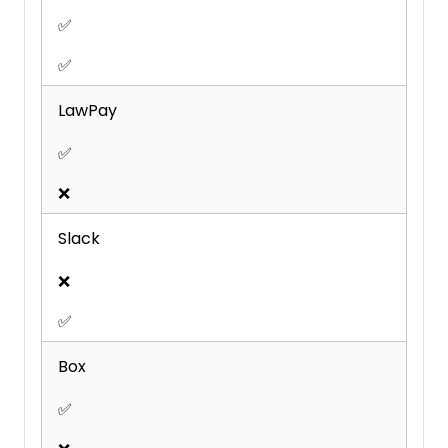
✅
✅
LawPay
✅
❌
Slack
❌
✅
Box
✅