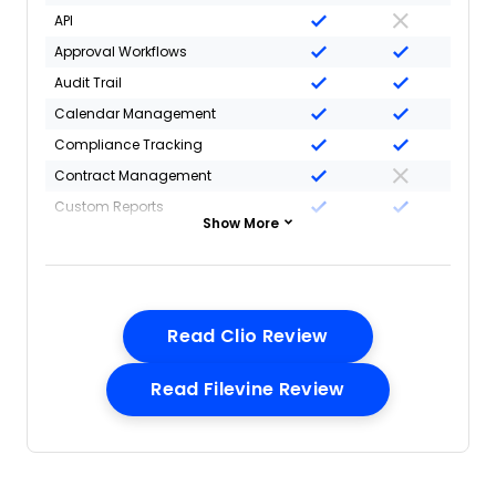
API
Approval Workflows
Audit Trail
Calendar Management
Compliance Tracking
Contract Management
Custom Reports
Show More
Customer Management
Data Export
Data Import
Document Management
Opens New Wind
Read Clio Review
External Integrations
Opens New Win
Read Filevine Review
Multi-User
NDA Management
Notifications
Policy Management