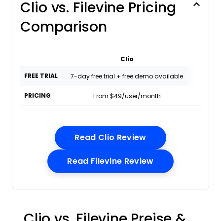
Clio vs. Filevine Pricing
Comparison
Clio
F
FREE TRIAL
7-day free trial + free demo available
Free de
PRICING
From $49/user/month
Pricing
Opens New Wind
Read Clio Review
Opens New Win
Read Filevine Review
Clio vs. Filevine Preise &