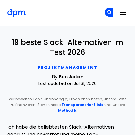
The Digital Project Manager
Co
Co
Skip to main content
19 beste Slack-Alternativen im
Test 2026
PROJEKTMANAGEMENT
By
Ben Aston
Last updated on Jul 31, 2026
Wir bewerten Tools unabhängig; Provisionen helfen, unsere Tests
zu finanzieren. Siehe unsere
Transparenzrichtlinie
und unsere
Methodik
.
Ich habe die beliebtesten Slack-Alternativen
geprüft und bewertet und meine Top-