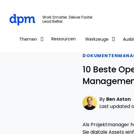
The Digital Project Manager
Work Smarter. Deliver Faster.
Lead Better.
Skip to main content
Ressourcen
Themen
Werkzeuge
Ausb
DOKUMENTENMANA
10 Beste Op
Managemen
By
Ben Aston
Last updated on
Als Projektmanager h
Sie digitale Assets ei