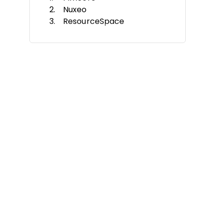
Nuxeo
ResourceSpace
Islandora
Razuna
Phraseanet
Daminion Standalone Basic
AtroDAM
hyperCMS DAM Server
EnterMedia
Weitere Tools
Ähnliche Bewertungen
Auswahlkriterien
Wie Sie auswählen
Trends bei Open-Source-
Software für Digitales Asset-
Management im Jahr 2025
Was ist Open-Source-Software
für Digitales Asset-