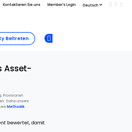
Kontaktieren Sie uns
Member's Login
Add us on
Follow 
Follo
Add as
a
Community
preferred
y Beitreten
Opens new window
Beitreten
source
on
Google
s Asset-
; Provisionen
ren. Siehe unsere
ere
Methodik
.
ent bewertet, damit