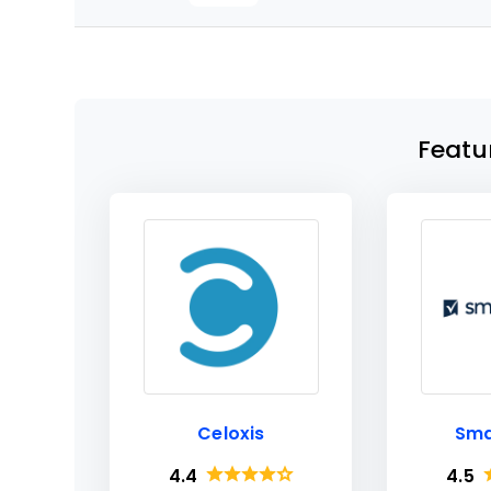
Featu
Celoxis
Sma
4.4
4.5