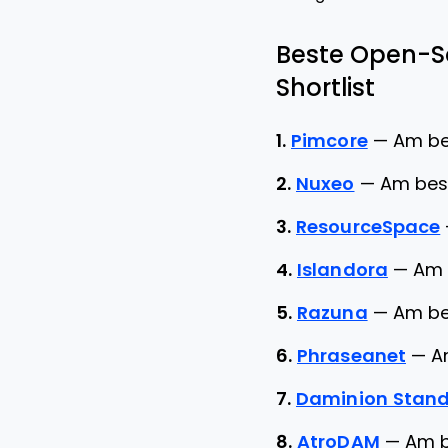
Beste Open-S
Shortlist
1.
Pimcore
—
Am be
2.
Nuxeo
—
Am bes
3.
ResourceSpace
4.
Islandora
—
Am 
5.
Razuna
—
Am be
6.
Phraseanet
—
A
7.
Daminion Stand
8.
AtroDAM
—
Am b