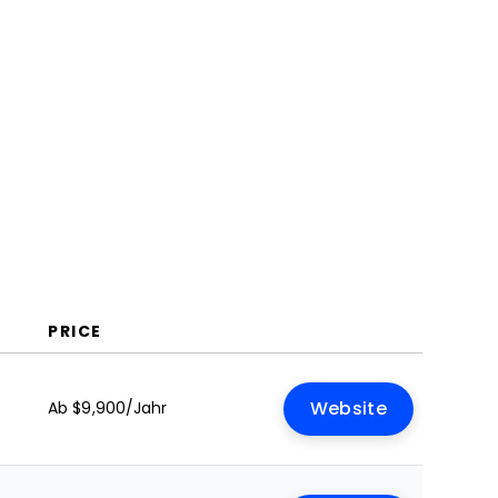
Management?
Funktionen
Vorteile
Kosten und Preise
FAQs
PRICE
Ab $9,900/Jahr
Website