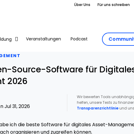
Über Uns
Für uns schreiben
Communit
Veranstaltungen
Podcast
ildung
GEMENT
en-Source-Software für Digitale
t 2026
Wir bewerten Tools unabhängig
helfen, unsere Tests zu finanzie
 Jul 31, 2026
Transparenzrichtlinie
und uns
abe ich die beste Software für digitales Asset-Managem
nfach organisieren und zugreifen können.