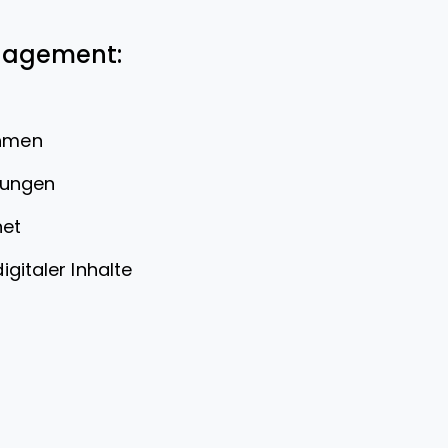
anagement:
ehmen
dungen
net
igitaler Inhalte