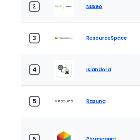
2
Nuxeo
3
ResourceSpace
4
Islandora
5
Razuna
6
Phraseanet