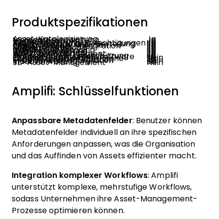
Produktspezifikationen
Asset-Katalogisierung
Ja
Metadatenverwaltung
Ja
Versionskontrolle
Ja
Suche/Filter
Ja
Zugriffssteuerung/Berechtigungen
Ja
Asset-Freigabe und -Verteilung
Ja
Berichtswesen/Analysen
Ja
Cloud-Speicher-Integration
Ja
Stapel-Uploads
Ja
Kollaborationstools
Ja
Mobiler Zugriff
Ja
Individuelles Branding
Ja
Dateikonvertierung
Ja
Wasserzeichen
Ja
Asset-Archivierung
Ja
Workflow-Management
Ja
API-Zugang
Ja
Mehrsprachige Unterstützung
Ja
Integration mit Kreativsoftware
Ja
Echtzeit-Bearbeitung
Nein
Drag-and-Drop-Oberfläche
Ja
Soziale Medien Integration
Ja
E-Commerce-Integration
Nein
Videoverwaltung
Ja
3D-Asset-Management
Nein
Amplifi: Schlüsselfunktionen
Anpassbare Metadatenfelder
: Benutzer können
Metadatenfelder individuell an ihre spezifischen
Anforderungen anpassen, was die Organisation
und das Auffinden von Assets effizienter macht.
Integration komplexer Workflows
: Amplifi
unterstützt komplexe, mehrstufige Workflows,
sodass Unternehmen ihre Asset-Management-
Prozesse optimieren können.