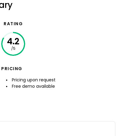
ary
RATING
4.2
/5
PRICING
Pricing upon request
Free demo available