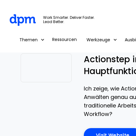
The Digital Project Manager
Work Smarter. Deliver Faster.
Lead Better.
Skip to main content
Ressourcen
Themen
Werkzeuge
Ausb
Actionstep i
Hauptfunkti
Opens new window
Ich zeige, wie Act
Anwälten genau auf
traditionelle Arbei
Workflow?
Op
Visit Website