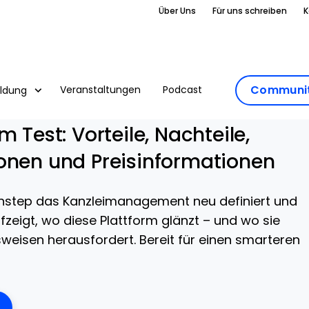
Über Uns
Für uns schreiben
K
Communit
Veranstaltungen
Podcast
ildung
m Test: Vorteile, Nachteile,
onen und Preisinformationen
ionstep das Kanzleimanagement neu definiert und
zeigt, wo diese Plattform glänzt – und wo sie
tsweisen herausfordert. Bereit für einen smarteren
ens New Window