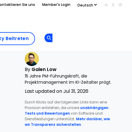
ontaktieren Sie uns
Member's Login
Add us on Li
Follow us
Follo
Add as
a
Community
preferred
y Beitreten
Opens new window
Beitreten
source
on
Google
By
Galen Low
15 Jahre PM-Führungskraft, die
Projektmanagement im KI-Zeitalter prägt.
Last updated on Jul 31, 2026
Durch Klicks auf die folgenden Links kann eine
Provision entstehen, die unsere
unabhängigen
Tests und Bewertungen
von Software und
Dienstleistungen unterstützt.
Mehr darüber, wie
wir Transparenz sicherstellen
.