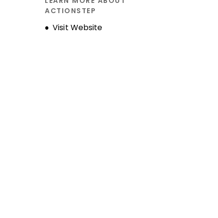
LEARN MORE ABOUT
Unternehmensgeschichte
ACTIONSTEP
Opens new window
Visit Website