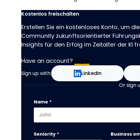
Kostenlos freischalten
Erstellen Sie ein kostenloses Konto, um die
Community zukunftsorientierter Führungskr
Insights für den Erfolg im Zeitalter der KI fr
Have an account?
Log In
Sign up with:
LinkedIn
Or sign 
Facebook
Name
*
First name
This field is for validation purposes and
Seniority
*
Business em