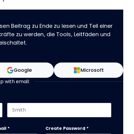
sen Beitrag zu Ende zu lesen und Teil einer
äfte zu werden, die Tools, Leitfäden und
eischaltet.
Google
Microsoft
up with email:
Last name
 should be left unchanged.
ail
*
Create Password
*