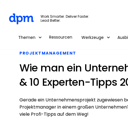
The Digital Project Manager
Work Smarter. Deliver Faster.
Lead Better.
Skip to main content
Ressourcen
Themen
Werkzeuge
Ausb
PROJEKTMANAGEMENT
Wie man ein Unterne
& 10 Experten-Tipps 2
Gerade ein Unternehmensprojekt zugewiesen b
Projektmanager in einem großen Unternehmen? Li
viele Profi-Tipps auf dem Weg!