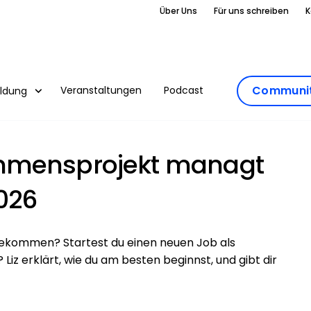
Über Uns
Für uns schreiben
K
Communit
Veranstaltungen
Podcast
ildung
hmensprojekt managt
026
ekommen? Startest du einen neuen Job als
z erklärt, wie du am besten beginnst, und gibt dir