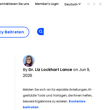
ontaktieren Sie uns
Member's Login
Add us on Li
Follow us
Follo
Add as
a
Community
preferred
y Beitreten
Opens new window
Beitreten
source
on
Google
By
Dr. Liz Lockhart Lance
on Jun 9,
2026
Melden Sie sich an für erprobte Anleitungen, KI-
gestützte Tools und Vorlagen, die Ihnen helfen,
bessere Ergebnisse zu erzielen.
Kostenlos
Opens new window
beitreten