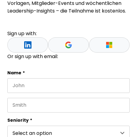
Vorlagen, Mitglieder-Events und wöchentlichen
Leadership-Insights – die Teilnahme ist kostenlos.
Sign up with:
Or sign up with email:
Comments
Name
*
First name
This field is for validation purposes and should be 
Last name
Seniority
*