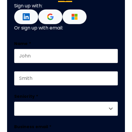
Sign up with:
Or sign up with email:
Company
Name
*
First name
This field is for validation purposes and should 
Last name
Seniority
*
Business email
*