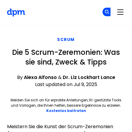
The Digital Project Manager
Co
Co
Skip to main content
SCRUM
Die 5 Scrum-Zeremonien: Was
sie sind, Zweck & Tipps
By
Alexa Alfonso
&
Dr. Liz Lockhart Lance
Last updated on Jul 9, 2025
Melden Sie sich an für erprobte Anleitungen, KI-gestützte Tools
und Vorlagen, die Ihnen helfen, bessere Ergebnisse zu erzielen.
Opens new window
Kostenlos beitreten
Meistern Sie die Kunst der Scrum-Zeremonien