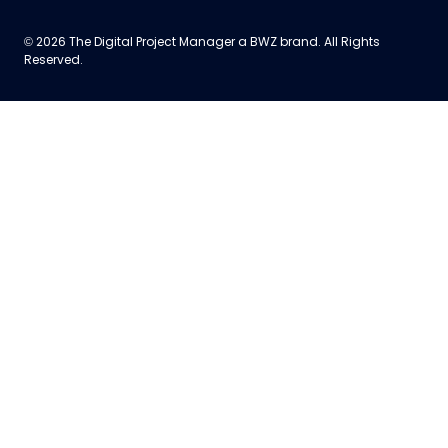
Opens new window
© 2026 The Digital Project Manager a
BWZ
brand. All Rights
Reserved.