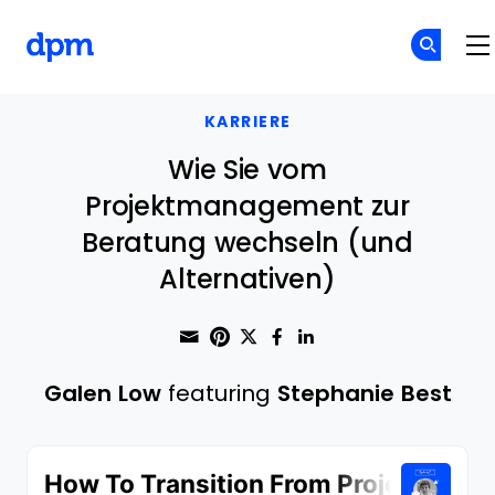
The Digital Project Manager
Skip to main content
KARRIERE
Wie Sie vom
Projektmanagement zur
Beratung wechseln (und
Alternativen)
Share through Email
Print this page
Share on Pinterest
Share on Twitter
Share on Faceboo
Share on Linke
Galen Low
featuring
Stephanie Best