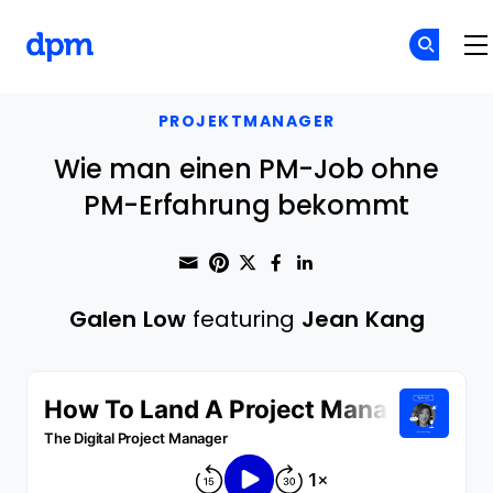
The Digital Project Manager
Skip to main content
PROJEKTMANAGER
Wie man einen PM-Job ohne
PM-Erfahrung bekommt
Share through Email
Print this page
Share on Pinterest
Share on Twitter
Share on Faceboo
Share on Linke
Galen Low
featuring
Jean Kang