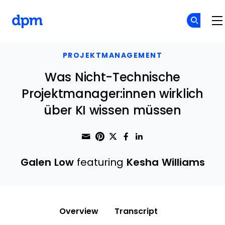
The Digital Project Manager
Skip to main content
PROJEKTMANAGEMENT
Was Nicht-Technische
Projektmanager:innen wirklich
über KI wissen müssen
Share through Email
Print this page
Share on Pinterest
Share on Twitter
Share on Faceboo
Share on Linke
Galen Low
featuring
Kesha Williams
Overview
Transcript