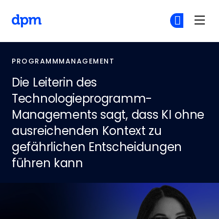
Skip to main content
The Digital Project Manager
Co
Co
PROGRAMMMANAGEMENT
Die Leiterin des
Technologieprogramm-
Managements sagt, dass KI ohne
ausreichenden Kontext zu
gefährlichen Entscheidungen
führen kann