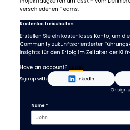
Projekttätigkeiten umfasst – vom Definiere
verschiedenen Teams.
Kostenlos freischalten
Erstellen Sie ein kostenloses Konto, um die
Community zukunftsorientierter Führungskr
Insights für den Erfolg im Zeitalter der KI fr
Have an account?
Log In
Sign up with:
LinkedIn
Or sign 
Comments
Name
*
First name
This field is for validation purposes and