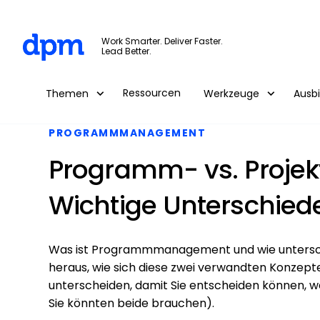
The Digital Project Manager
Work Smarter. Deliver Faster.
Lead Better.
Skip to main content
Ressourcen
Themen
Werkzeuge
Ausb
PROGRAMMMANAGEMENT
Programm- vs. Proj
Wichtige Unterschied
Was ist Programmmanagement und wie untersch
heraus, wie sich diese zwei verwandten Konzept
unterscheiden, damit Sie entscheiden können, wel
Sie könnten beide brauchen).