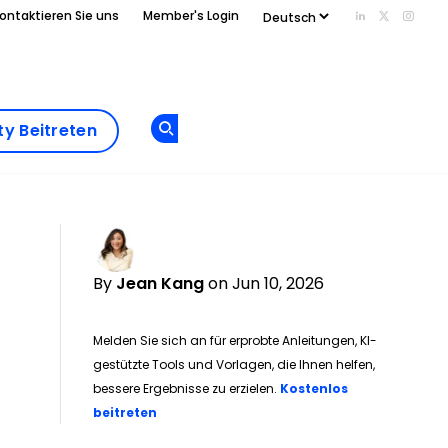
ontaktieren Sie uns
Member's Login
Add us on Li
Follow us
Follo
Add as
a
Community
preferred
y Beitreten
Opens new window
Beitreten
source
on
Google
By
Jean Kang
on Jun 10, 2026
Melden Sie sich an für erprobte Anleitungen, KI-
gestützte Tools und Vorlagen, die Ihnen helfen,
bessere Ergebnisse zu erzielen.
Kostenlos
Opens new window
beitreten