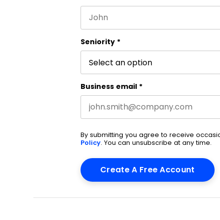
First name
This field is for validation purpos
Seniority
*
Business email
*
By submitting you agree to receive occas
Policy
. You can unsubscribe at any time.