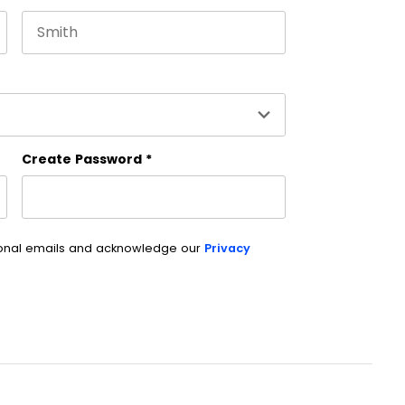
Last name
es and should be left unchanged.
Create Password
*
ional emails and acknowledge our
Privacy