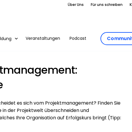
Über Uns
Für uns schreiben
K
Communit
Veranstaltungen
Podcast
ildung
ektmanagement:
e
eidet es sich vom Projektmanagement? Finden Sie
e in der Projektwelt überschneiden und
ches Ihre Organisation auf Erfolgskurs bringt (Tipp: