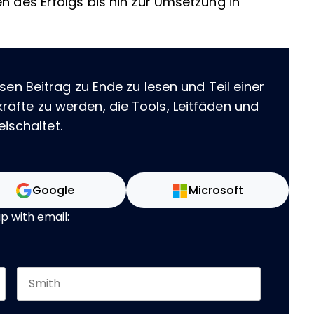
n des Erfolgs bis hin zur Umsetzung in
sen Beitrag zu Ende zu lesen und Teil einer
äfte zu werden, die Tools, Leitfäden und
eischaltet.
Google
Microsoft
up with email:
Last name
 should be left unchanged.