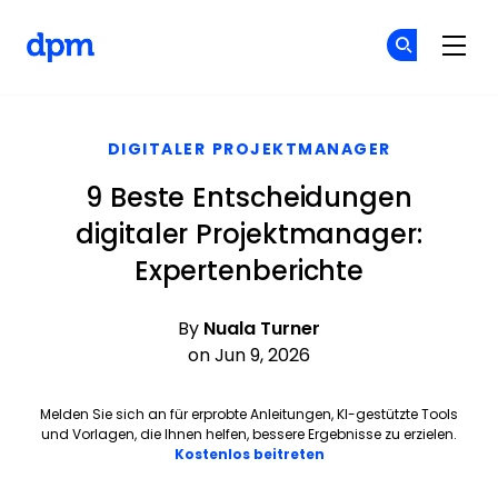
The Digital Project Manager
Co
Co
Skip to main content
DIGITALER PROJEKTMANAGER
9 Beste Entscheidungen
digitaler Projektmanager:
Expertenberichte
By
Nuala Turner
on Jun 9, 2026
Melden Sie sich an für erprobte Anleitungen, KI-gestützte Tools
und Vorlagen, die Ihnen helfen, bessere Ergebnisse zu erzielen.
Opens new window
Kostenlos beitreten