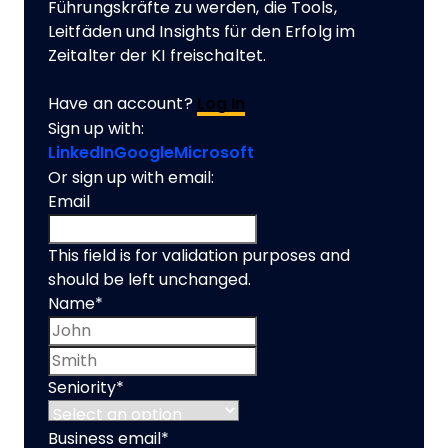
Führungskräfte zu werden, die Tools,
Leitfäden und Insights für den Erfolg im
Zeitalter der KI freischaltet.
Have an account?
Log In
Sign up with:
LinkedIn
Google
Microsoft
Or sign up with email:
Email
This field is for validation purposes and
should be left unchanged.
Name
*
First name
Last name
Seniority
*
Business email
*