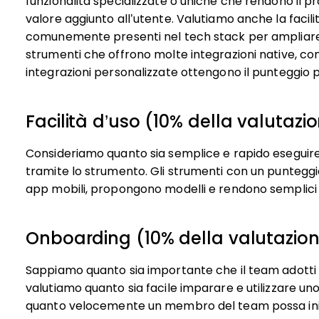
funzionalità specializzate o uniche che rendono il pr
valore aggiunto all’utente.
Valutiamo anche la facili
comunemente presenti nel tech stack per ampliare la 
strumenti che offrono molte integrazioni native, con
integrazioni personalizzate ottengono il punteggio pi
Facilità d’uso (10% della valutazio
Consideriamo quanto sia semplice e rapido eseguire le
tramite lo strumento. Gli strumenti con un punteggio
app mobili, propongono modelli e rendono semplici 
Onboarding (10% della valutazion
Sappiamo quanto sia importante che il team adotti
valutiamo quanto sia facile imparare e utilizzare 
quanto velocemente un membro del team possa inizi