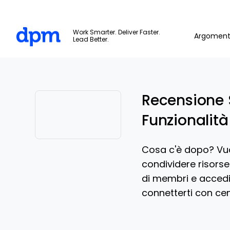
The Digital Project Manager
Work Smarter. Deliver Faster.
Argoment
Lead Better.
Skip to main content
Recensione 
Funzionalità 
Cosa c'è dopo? Vuoi
condividere risorse
di membri e accedi 
connetterti con cent