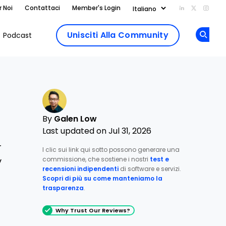
r Noi
Contattaci
Member's Login
Add us on Li
Follow us
Follo
Unisciti Alla Community
Podcast
Op
By
Galen Low
Last updated on Jul 31, 2026
r
I clic sui link qui sotto possono generare una
commissione, che sostiene i nostri
test e
y
recensioni indipendenti
di software e servizi.
Scopri di più su come manteniamo la
trasparenza
.
Why Trust Our Reviews?