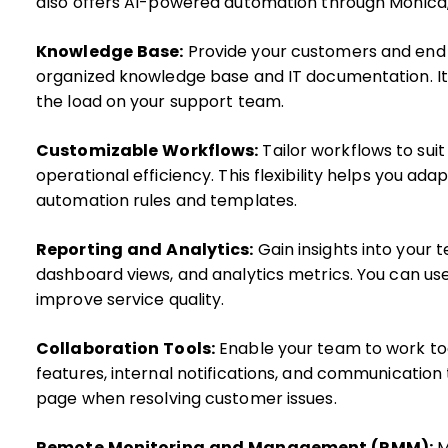
also offers AI-powered automation through Monica, i
Knowledge Base:
Provide your customers and end u
organized knowledge base and IT documentation. It a
the load on your support team.
Customizable Workflows:
Tailor workflows to sui
operational efficiency. This flexibility helps you ad
automation rules and templates.
Reporting and Analytics:
Gain insights into your 
dashboard views, and analytics metrics. You can us
improve service quality.
Collaboration Tools:
Enable your team to work tog
features, internal notifications, and communication
page when resolving customer issues.
Remote Monitoring and Management (RMM):
M