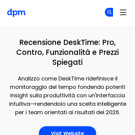
The Digital Project Manager
Un
Un
Skip to main content
Recensione DeskTime: Pro,
Contro, Funzionalità e Prezzi
Spiegati
Analizzo come DeskTime ridefinisce il
monitoraggio del tempo fondendo potenti
insight sulla produttività con un'interfaccia
intuitiva—rendendolo una scelta intelligente
per i team orientati ai risultati del 2026.
Opens New Window
Visit Website