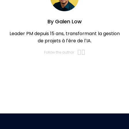
By
Galen Low
Leader PM depuis 15 ans, transformant la gestion
de projets à l’ère de l’IA.
Opens new w
Opens new 
Follow the author: