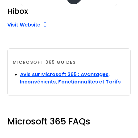
Hibox
Opens new window
Opens New Window
Visit Website
MICROSOFT 365 GUIDES
Avis sur Microsoft 365 : Avantages,
Opens
Inconvénients, Fonctionnalités et Tarifs
Microsoft 365 FAQs