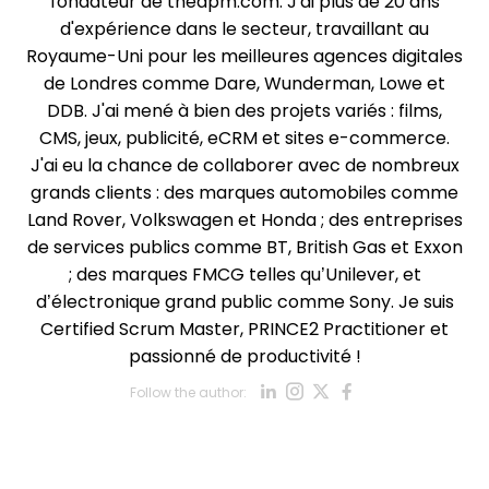
fondateur de thedpm.com. J'ai plus de 20 ans
d'expérience dans le secteur, travaillant au
Royaume-Uni pour les meilleures agences digitales
de Londres comme Dare, Wunderman, Lowe et
DDB. J'ai mené à bien des projets variés : films,
CMS, jeux, publicité, eCRM et sites e-commerce.
J'ai eu la chance de collaborer avec de nombreux
grands clients : des marques automobiles comme
Land Rover, Volkswagen et Honda ; des entreprises
de services publics comme BT, British Gas et Exxon
; des marques FMCG telles qu’Unilever, et
d’électronique grand public comme Sony. Je suis
Certified Scrum Master, PRINCE2 Practitioner et
passionné de productivité !
Opens new win
Opens new w
Opens new
Opens ne
Follow the author:
Opens new wind