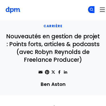
The Digital Project Manager
Skip to main content
CARRIÈRE
Nouveautés en gestion de projet
: Points forts, articles & podcasts
(avec Robyn Reynolds de
Freelance Producer)
Share through Email
Print this page
Share on Pinterest
Share on Twitter
Share on Faceboo
Share on Linke
Ben Aston