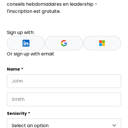
conseils hebdomadaires en leadership –
l'inscription est gratuite.
Sign up with:
Or sign up with email:
LinkedIn
Name
*
First name
This field is for validation purposes and should be 
Last name
Seniority
*