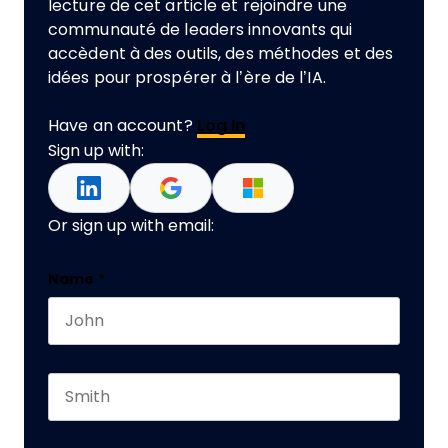
lecture de cet article et rejoindre une
communauté de leaders innovants qui
accèdent à des outils, des méthodes et des
idées pour prospérer à l’ère de l’IA.
Have an account?
Log In
Sign up with:
Or sign up with email:
Company
Name
*
First name
This field is for validation purposes and should 
Last name