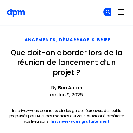
The Digital Project Manager
Re
Re
Skip to main content
LANCEMENTS, DÉMARRAGE & BRIEF
Que doit-on aborder lors de la
réunion de lancement d’un
projet ?
By
Ben Aston
on Jun 9, 2026
Inscrivez-vous pour recevoir des guides éprouvés, des outils
propulsés par l’IA et des modèles qui vous aideront à améliorer
Opens new 
vos livraisons.
Inscrivez-vous gratuitement