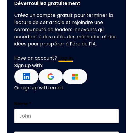
Déverrouillez gratuitement
Créez un compte gratuit pour terminer la
lecture de cet article et rejoindre une
communauté de leaders innovants qui
accèdent à des outils, des méthodes et des
idées pour prospérer à l’ère de l’IA.
Have an account?
Log In
Sign up with:
Or sign up with email:
Name
Name
*
First name
This field is for validation purposes and should 