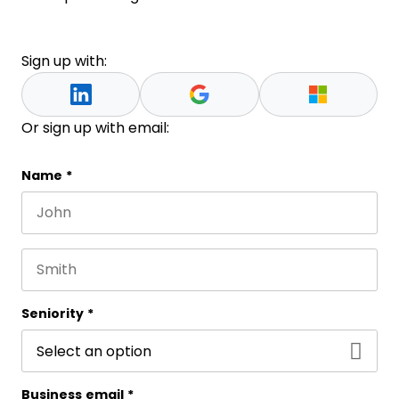
Sign up with:
Or sign up with email:
Email
Name
*
First name
This field is for validation purposes and should be 
Last name
Seniority
*
Business email
*