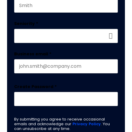
Last name
Seniority
*
Business email
*
Create Password
*
By submitting you agree to receive occasional
emails and acknowledge our
Privacy Policy
. You
can unsubscribe at any time.