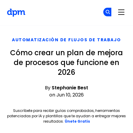
The Digital Project Manager
Ún
Ún
Skip to main content
AUTOMATIZACIÓN DE FLUJOS DE TRABAJO
Cómo crear un plan de mejora
de procesos que funcione en
2026
By
Stephanie Best
on Jun 10, 2026
Suscríbete para recibir guías comprobadas, herramientas
potenciadas por IA y plantillas que te ayudan a entregar mejores
Opens new window
resultados.
Únete Gratis