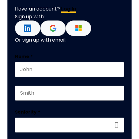
Have an account?
Log In
Sign up with:
Or sign up with email:
Name
Name
*
First name
Este campo es un campo de validación y debe q
Last name
Seniority
*