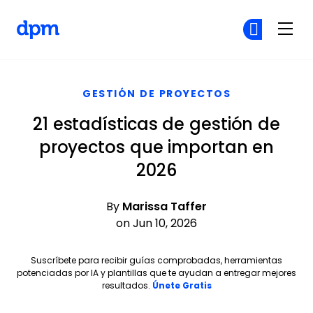
The Digital Project Manager
Ún
Ún
Skip to main content
GESTIÓN DE PROYECTOS
21 estadísticas de gestión de
proyectos que importan en
2026
By
Marissa Taffer
on Jun 10, 2026
Suscríbete para recibir guías comprobadas, herramientas
potenciadas por IA y plantillas que te ayudan a entregar mejores
Opens new window
resultados.
Únete Gratis