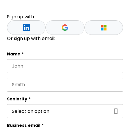
Sign up with:
Or sign up with email:
Instagram
Name
*
First name
Este campo es un campo de validación y debe que
Last name
Seniority
*
Business email
*