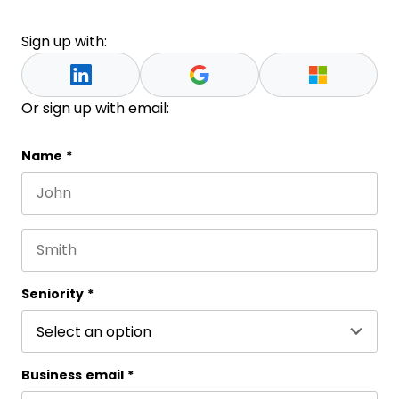
Sign up with:
Or sign up with email:
Instagram
Name
*
First name
Este campo es un campo de validación y debe que
Last name
Seniority
*
Business email
*