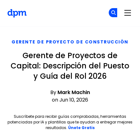
The Digital Project Manager
Ún
Ún
Skip to main content
GERENTE DE PROYECTO DE CONSTRUCCIÓN
Gerente de Proyectos de
Capital: Descripción del Puesto
y Guía del Rol 2026
By
Mark Machin
on Jun 10, 2026
Suscríbete para recibir guías comprobadas, herramientas
potenciadas por IA y plantillas que te ayudan a entregar mejores
Opens new window
resultados.
Únete Gratis