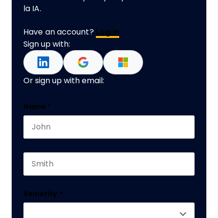
la IA.
Have an account?
Log In
Sign up with:
Or sign up with email:
Facebook
Name
*
First name
Este campo es un campo de validación y debe q
Last name
Seniority
*