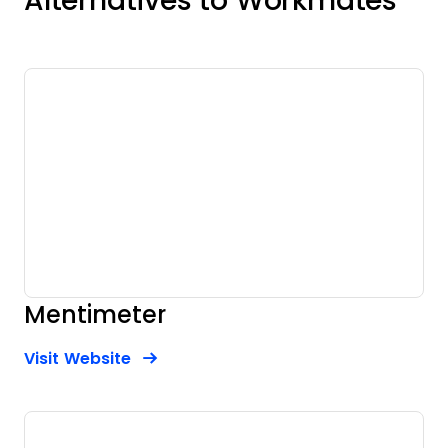
Alternatives to Workmates
Mentimeter
Opens new window
Opens New Window
Visit Website