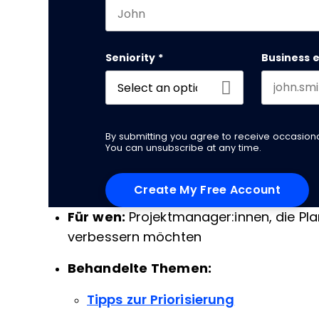
First name
Seniority
*
Business 
By submitting you agree to receive occasio
You can unsubscribe at any time.
Für wen:
Projektmanager:innen, die Pl
verbessern möchten
Behandelte Themen:
Tipps zur Priorisierung