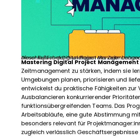
Dieser Kurs vom Digital Project Manager behandelt alle Aspekte des Projektmanagements, einschließlich
Mastering Digital Project Management
Zeitmanagement zu stärken, indem sie lerne
Umgebungen planen, priorisieren und lief
entwickelst du praktische Fähigkeiten zur
Ausbalancieren konkurrierender Prioritäte
funktionsübergreifenden Teams. Das Prog
Arbeitsabläufe, eine gute Abstimmung mi
besonders relevant für Projektmanager:inne
zugleich verlässlich Geschäftsergebnisse 