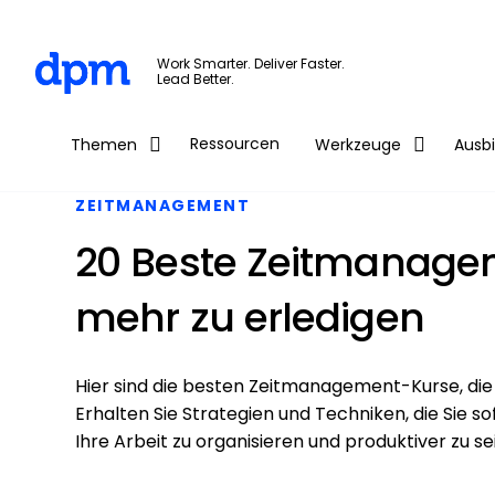
The Digital Project Manager
Work Smarter. Deliver Faster.
Lead Better.
Skip to main content
Ressourcen
Themen
Werkzeuge
Ausb
ZEITMANAGEMENT
20 Beste Zeitmanage
mehr zu erledigen
Hier sind die besten Zeitmanagement-Kurse, die 
Erhalten Sie Strategien und Techniken, die Sie 
Ihre Arbeit zu organisieren und produktiver zu sei