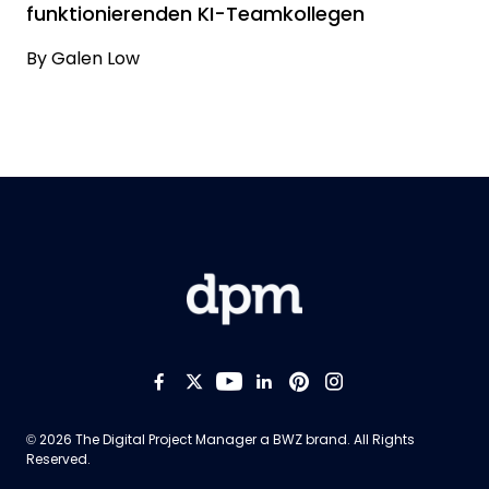
funktionierenden KI-Teamkollegen
By
Galen Low
Like us on Facebook
Follow us on Twitter
Follow us on YouTub
Add us on LinkedI
Follow us on Pi
Follow us on
Opens new window
© 2026 The Digital Project Manager a
BWZ
brand. All Rights
Reserved.