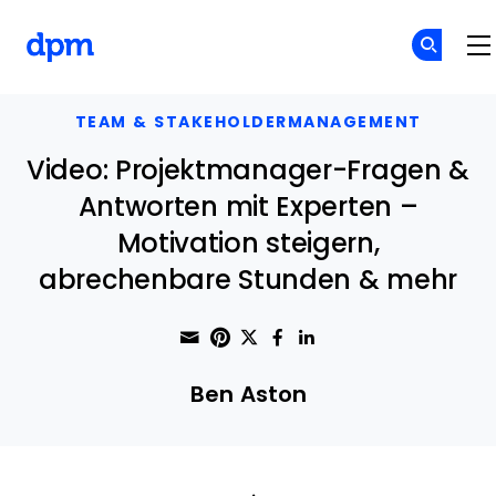
The Digital Project Manager
Skip to main content
TEAM & STAKEHOLDERMANAGEMENT
Video: Projektmanager-Fragen &
Antworten mit Experten –
Motivation steigern,
abrechenbare Stunden & mehr
Share through Email
Print this page
Share on Pinterest
Share on Twitter
Share on Faceboo
Share on Linke
Ben Aston