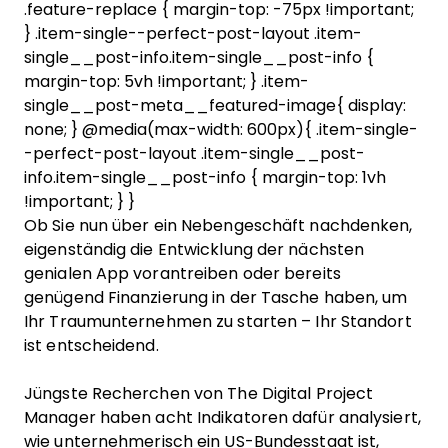
.feature-replace { margin-top: -75px !important;
} .item-single--perfect-post-layout .item-
single__post-info.item-single__post-info {
margin-top: 5vh !important; } .item-
single__post-meta__featured-image{ display:
none; } @media(max-width: 600px){ .item-single-
-perfect-post-layout .item-single__post-
info.item-single__post-info { margin-top: 1vh
!important; } }
Ob Sie nun über ein Nebengeschäft nachdenken,
eigenständig die Entwicklung der nächsten
genialen App vorantreiben oder bereits
genügend Finanzierung in der Tasche haben, um
Ihr Traumunternehmen zu starten – Ihr Standort
ist entscheidend.
Jüngste Recherchen von The Digital Project
Manager haben acht Indikatoren dafür analysiert,
wie unternehmerisch ein US-Bundesstaat ist,