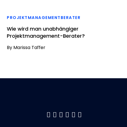
PROJEKTMANAGEMENTBERATER
Wie wird man unabhängiger
Projektmanagement-Berater?
By
Marissa Taffer
Like us on Facebook
Follow us on Twitter
Follow us on YouTu
Add us on LinkedI
Follow us on Pin
Follow us on 