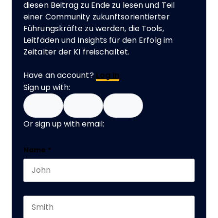
diesen Beitrag zu Ende zu lesen und Teil
einer Community zukunftsorientierter
Führungskräfte zu werden, die Tools,
Leitfäden und Insights für den Erfolg im
Zeitalter der KI freischaltet.
Have an account?
Log In
Sign up with:
Or sign up with email:
Comments
Name
*
First name
This field is for validation purposes and should 