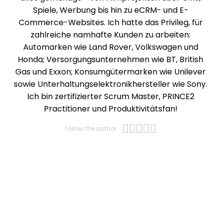
Spiele, Werbung bis hin zu eCRM- und E-
Commerce-Websites. Ich hatte das Privileg, für
zahlreiche namhafte Kunden zu arbeiten:
Automarken wie Land Rover, Volkswagen und
Honda; Versorgungsunternehmen wie BT, British
Gas und Exxon; Konsumgütermarken wie Unilever
sowie Unterhaltungselektronikhersteller wie Sony.
Ich bin zertifizierter Scrum Master, PRINCE2
Practitioner und Produktivitätsfan!
Opens new wi
Opens new w
Opens new 
Opens new
Opens ne
Follow the author: