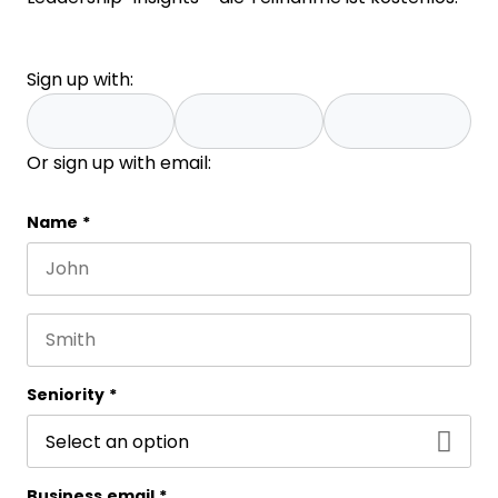
Sign up with:
Or sign up with email:
Instagram
Name
*
First name
This field is for validation purposes and should be 
Last name
Seniority
*
Business email
*