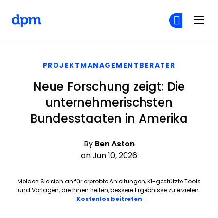
The Digital Project Manager
Co
Co
Skip to main content
PROJEKTMANAGEMENTBERATER
Neue Forschung zeigt: Die
unternehmerischsten
Bundesstaaten in Amerika
By
Ben Aston
on Jun 10, 2026
Melden Sie sich an für erprobte Anleitungen, KI-gestützte Tools
und Vorlagen, die Ihnen helfen, bessere Ergebnisse zu erzielen.
Opens new window
Kostenlos beitreten